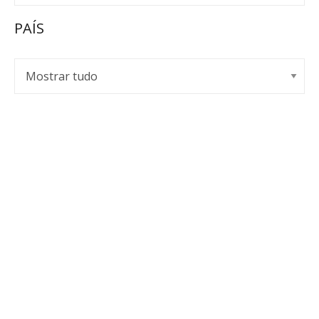
PAÍS
EMPOR SPIRITS
A Empor Spirits representa e distribui de forma
exclusiva marcas de bebidas premium há mais de uma
década.
Política de Privacidade
Livro de Reclamações
Lastudioicon-b-facebook
Lastudioicon-b-youtube-play