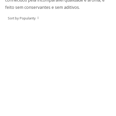
conhecidos pela incomparável qualidade e aroma, e
feito sem conservantes e sem aditivos.
Sort by Popularity