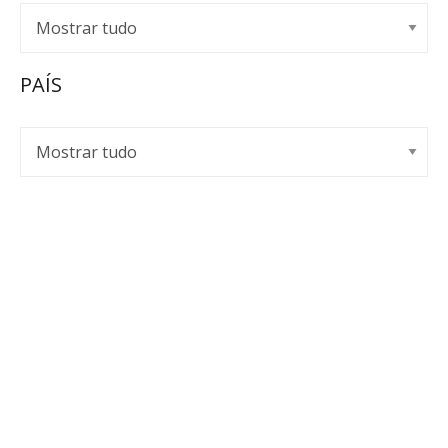
PAÍS
EMPOR SPIRITS
A Empor Spirits representa e distribui de forma
exclusiva marcas de bebidas premium há mais de uma
década.
Política de Privacidade
Livro de Reclamações