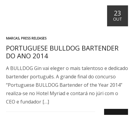
23
OUT
P
MARCAS
,
PRESS RELEASES
U
PORTUGUESE BULLDOG BARTENDER
B
DO ANO 2014
L
I
C
A BULLDOG Gin vai eleger o mais talentoso e dedicado
A
bartender português. A grande final do concurso
D
O
“Portuguese BULLDOG Bartender of the Year 2014”
E
realiza-se no Hotel Myriad e contará no júri com o
M
CEO e fundador […]