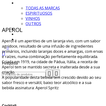
MARCAS
TODAS AS MARCAS
ESPIRITUOSOS
VINHOS
OUTROS
APEROL
PRESS
CONTACTOS
ÁREA DE CLIENTE
Aperol é um aperitivo de um laranja vivo, com um sabor
agridoce, resultado de uma infusão de ingredientes
primários, incluindo laranjas doces e amargas, com ervas
e raízes, numa combinação perfeitamente equilibrada.
Criada em 1919, na cidade de Pádua, Itália, a receita de
Pesquisa
Aperol tem se mantido secreta e inalterada desde a sua
criação.
A popularidade desta bebida tem crescido devido ao seu
sabor fresco e versátil, baixo teor alcoólico e a sua
bebida assinatura: Aperol Spritz
Cocktail: