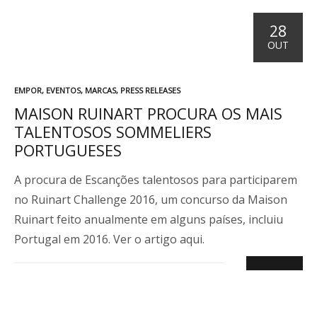
28
OUT
P
EMPOR
,
EVENTOS
,
MARCAS
,
PRESS RELEASES
U
MAISON RUINART PROCURA OS MAIS
B
TALENTOSOS SOMMELIERS
L
I
PORTUGUESES
C
A
A procura de Escanções talentosos para participarem
D
no Ruinart Challenge 2016, um concurso da Maison
O
E
Ruinart feito anualmente em alguns países, incluiu
M
Portugal em 2016. Ver o artigo aqui.