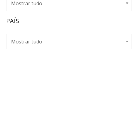
PAÍS
EMPOR SPIRITS
A Empor Spirits representa e distribui de forma
exclusiva marcas de bebidas premium há mais de uma
década.
Política de Privacidade
Livro de Reclamações