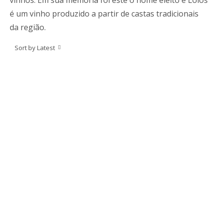
vinhos. Em sua memória foi este o nome eleito e Loios
é um vinho produzido a partir de castas tradicionais
da região.
Sort by Latest