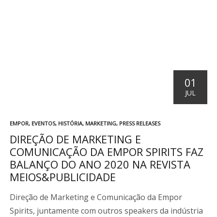
01
JUL
P
EMPOR
,
EVENTOS
,
HISTÓRIA
,
MARKETING
,
PRESS RELEASES
U
DIREÇÃO DE MARKETING E
B
COMUNICAÇÃO DA EMPOR SPIRITS FAZ
L
I
BALANÇO DO ANO 2020 NA REVISTA
C
MEIOS&PUBLICIDADE
A
D
Direção de Marketing e Comunicação da Empor
O
E
Spirits, juntamente com outros speakers da indústria
M