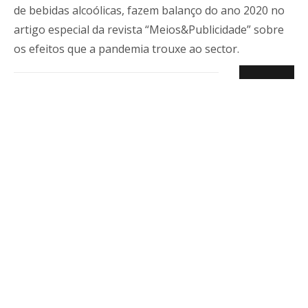
de bebidas alcoólicas, fazem balanço do ano 2020 no
artigo especial da revista “Meios&Publicidade” sobre
os efeitos que a pandemia trouxe ao sector.
EMPOR SPIRITS
A Empor Spirits representa e distribui de forma
exclusiva marcas de bebidas premium há mais de uma
década.
Política de Privacidade
Livro de Reclamações
Lastudioicon-b-facebook
Lastudioicon-b-youtube-play