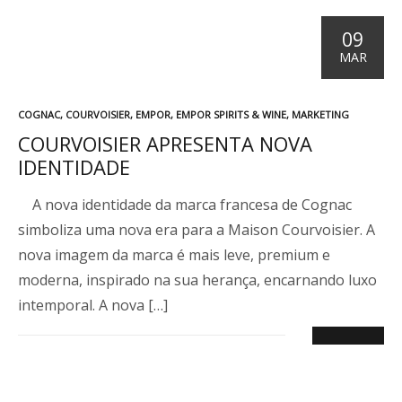
09
MAR
P
COGNAC
,
COURVOISIER
,
EMPOR
,
EMPOR SPIRITS & WINE
,
MARKETING
U
COURVOISIER APRESENTA NOVA
B
IDENTIDADE
L
I
C
A nova identidade da marca francesa de Cognac
A
simboliza uma nova era para a Maison Courvoisier. A
D
O
nova imagem da marca é mais leve, premium e
E
moderna, inspirado na sua herança, encarnando luxo
M
intemporal. A nova […]