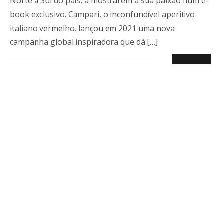
Norte a Sul do país, a mostrarem a sua paixão num e-
O
E
book exclusivo. Campari, o inconfundível aperitivo
M
italiano vermelho, lançou em 2021 uma nova
campanha global inspiradora que dá […]
EMPOR SPIRITS
A Empor Spirits representa e distribui de forma
exclusiva marcas de bebidas premium há mais de uma
década.
Política de Privacidade
Livro de Reclamações