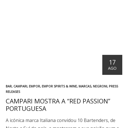
17
AGO
P
BAR
,
CAMPARI
,
EMPOR
,
EMPOR SPIRITS & WINE
,
MARCAS
,
NEGRONI
,
PRESS
U
RELEASES
B
CAMPARI MOSTRA A “RED PASSION”
L
PORTUGUESA
I
C
A
A icónica marca Italiana convidou 10 Bartenders, de
D