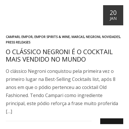
20
JAN
P
CAMPARI
,
EMPOR
,
EMPOR SPIRITS & WINE
,
MARCAS
,
NEGRONI
,
NOVIDADES
,
U
PRESS RELEASES
B
O CLÁSSICO NEGRONI É O COCKTAIL
L
MAIS VENDIDO NO MUNDO
I
C
A
O clássico Negroni conquistou pela primeira vez o
D
primeiro lugar na Best-Selling Cocktails list, após 8
O
E
anos em que o pódio pertenceu ao cocktail Old
M
Fashioned. Tendo Campari como ingrediente
principal, este pódio reforça a frase muito proferida
[…]