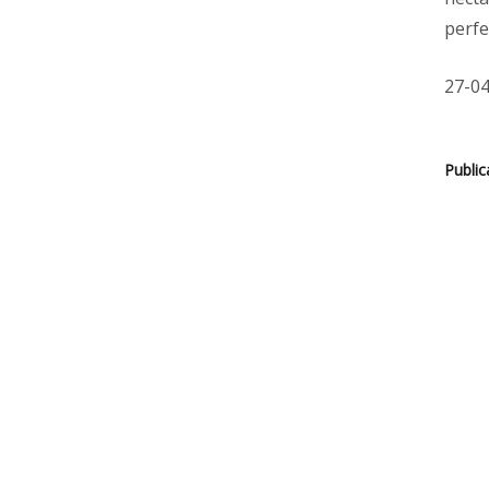
perfe
27-04
Publi
EMPOR SPIRITS
A Empor Spirits representa e distribui de form
Política de Privacidade
Livro de Reclamações
Lastudioicon-b-facebook
Lastudioicon-b-youtube-play
CONTACTOS