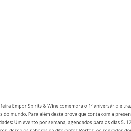
feira Empor Spirits & Wine comemora o 1º aniversário e traz
s do mundo. Para além desta prova que conta com a presen
idades: Um evento por semana, agendados para os dias 5, 12,
res, desde os sabores de diferentes Portos, os segredos d