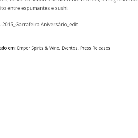
ito entre espumantes e sushi.
-2015_Garrafeira Aniversário_edit
cado em
Empor Spirits & Wine
,
Eventos
,
Press Releases
a exclusiva marcas de bebidas premium há mais de uma décad