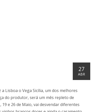
27
ABR
 a Lisboa o Vega Sicília, um dos melhores
ça do produtor, será um mês repleto de
 19 e 26 de Maio, vai desvendar diferentes
os vinhos brancos doces e ainda o casamento