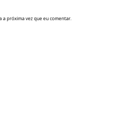
a a próxima vez que eu comentar.
a marcas de bebidas premium há mais de uma década.