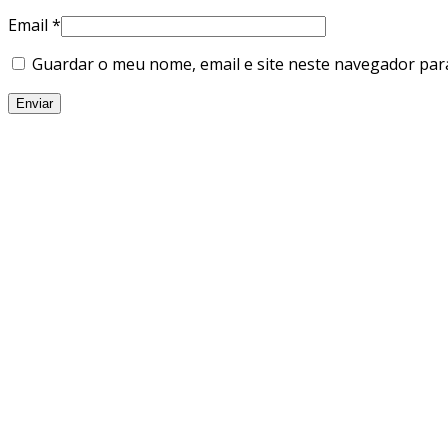
Email
*
Guardar o meu nome, email e site neste navegador par
EMPOR SPIRITS
A Empor Spirits representa e distribui de forma exclusiv
Política de Privacidade
Livro de Reclamações
Lastudioicon-b-facebook
Lastudioicon-b-youtube-play
CONTACTOS
Rua Entreposto Industrial n6,