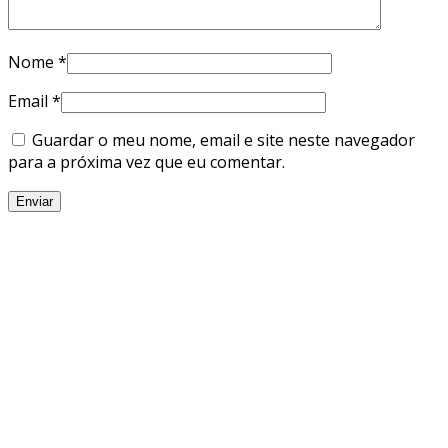
Nome
*
Email
*
Guardar o meu nome, email e site neste navegador
para a próxima vez que eu comentar.
EMPOR SPIRITS
A Empor Spirits representa e distribui de forma exclusiva
marcas de bebidas premium há mais de uma década.
Política de Privacidade
Livro de Reclamações