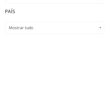
PAÍS
EMPOR SPIRITS
A Empor Spirits representa e distribui de forma
exclusiva marcas de bebidas premium há mais de uma
década.
Política de Privacidade
Livro de Reclamações
Lastudioicon-b-facebook
Lastudioicon-b-youtube-play